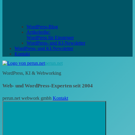
WordPress-Blog
Artikelreihe:
WordPress für Einsteiger
WordPress- und KI-Newsletter
WordPress- und KI-Newsletter
Kontakt
perun.net
WordPress, KI & Webworking
Web- und WordPress-Experten seit 2004
perun.net webwork gmbh
Kontakt