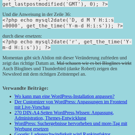
get_lastpostmodified('GMT'), 0); ?>
Und die Anweisung in der Zeile 36:
<?php echo mysql2date('D, d M Y H:i:s
+0000', get_the_time('Y-m-d H:i:s')); ?>
durch diese ersetzen:
<?php echo mysql2date('r', get_the_time('Y-
m-d H:i:s')); ?>
Momentan gibt sich Abilon mit dieser Veränderung zufrieden und
zeigt das richtige Datum an.
Mal schauen wie es bei Bloglines wirkt
Auch Bloglines und Thunderbird (danke Robert) zeigen den
Newsfeed mit dem richtigen Zeitstempel an.
Verwandte Beiträge:
Wo kann man eine WordPress-Installation anpassen?
Der Customizer von WordPress: Anpassungen im Frontend
mit Live-Vorschau
270 DIN-A4-Seiten WordPress-Wissen: Anpassung,
Administration, Themes-Entwicklung
WordPress: Suchergebnisse hervorheben und more-Tag mit
Werbung ersetzen
Google: Ladegeschwindigkeit wird Rankingfaktor