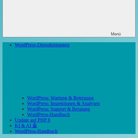
Menü
WordPress-Dienstleistungen
WordPress: Wartung & Betreuung
WordPress: Inspektionen & Analysen
WordPress: Support & Beratung
WordPress-Handbuch
Update auf PHP 8
KI & AI 🤖
WordPress-Handbuch