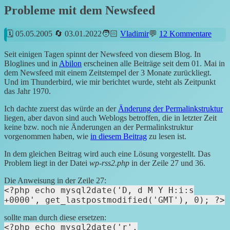
Probleme mit dem Newsfeed
05.05.2005
03.01.2022
Vladimir
12 Kommentare
Seit einigen Tagen spinnt der Newsfeed von diesem Blog. In
Bloglines und in
Abilon
erscheinen alle Beiträge seit dem 01. Mai in
dem Newsfeed mit einem Zeitstempel der 3 Monate zurückliegt.
Und im Thunderbird, wie mir berichtet wurde, steht als Zeitpunkt
das Jahr 1970.
Ich dachte zuerst das würde an der
Änderung der Permalinkstruktur
liegen, aber davon sind auch Weblogs betroffen, die in letzter Zeit
keine bzw. noch nie Änderungen an der Permalinkstruktur
vorgenommen haben, wie
in diesem Beitrag
zu lesen ist.
In dem gleichen Beitrag wird auch eine Lösung vorgestellt. Das
Problem liegt in der Datei
wp-rss2.php
in der Zeile 27 und 36.
Die Anweisung in der Zeile 27:
<?php echo mysql2date('D, d M Y H:i:s
+0000', get_lastpostmodified('GMT'), 0); ?>
sollte man durch diese ersetzen:
<?php echo mysql2date('r',