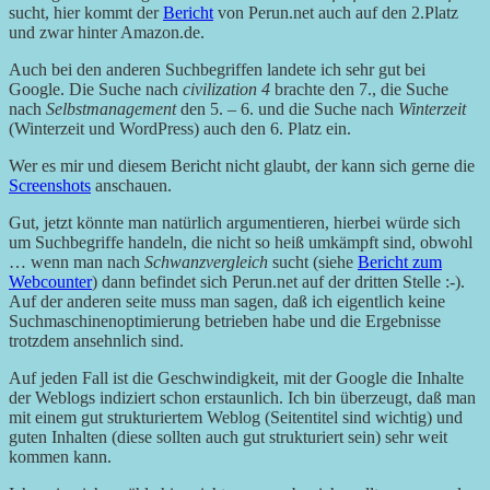
sucht, hier kommt der
Bericht
von Perun.net auch auf den 2.Platz
und zwar hinter Amazon.de.
Auch bei den anderen Suchbegriffen landete ich sehr gut bei
Google. Die Suche nach
civilization 4
brachte den 7., die Suche
nach
Selbstmanagement
den 5. – 6. und die Suche nach
Winterzeit
(Winterzeit und WordPress) auch den 6. Platz ein.
Wer es mir und diesem Bericht nicht glaubt, der kann sich gerne die
Screenshots
anschauen.
Gut, jetzt könnte man natürlich argumentieren, hierbei würde sich
um Suchbegriffe handeln, die nicht so heiß umkämpft sind, obwohl
… wenn man nach
Schwanzvergleich
sucht (siehe
Bericht zum
Webcounter
) dann befindet sich Perun.net auf der dritten Stelle :-).
Auf der anderen seite muss man sagen, daß ich eigentlich keine
Suchmaschinenoptimierung betrieben habe und die Ergebnisse
trotzdem ansehnlich sind.
Auf jeden Fall ist die Geschwindigkeit, mit der Google die Inhalte
der Weblogs indiziert schon erstaunlich. Ich bin überzeugt, daß man
mit einem gut strukturiertem Weblog (Seitentitel sind wichtig) und
guten Inhalten (diese sollten auch gut strukturiert sein) sehr weit
kommen kann.