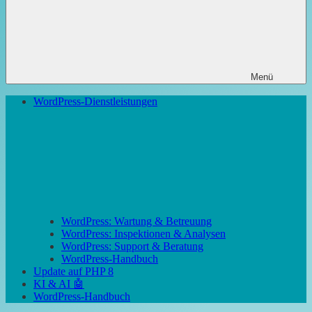
Menü
WordPress-Dienstleistungen
WordPress: Wartung & Betreuung
WordPress: Inspektionen & Analysen
WordPress: Support & Beratung
WordPress-Handbuch
Update auf PHP 8
KI & AI 🤖
WordPress-Handbuch