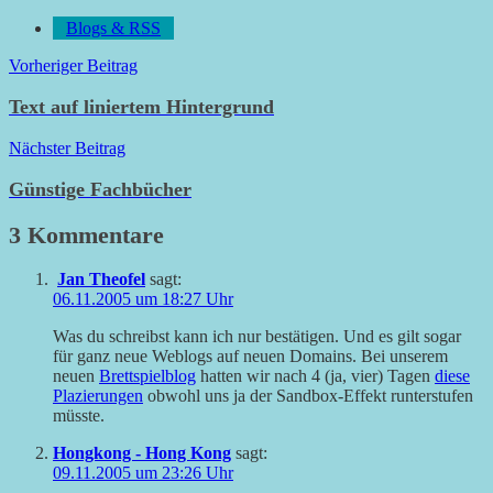
Blogs & RSS
Beitragsnavigation
Vorheriger Beitrag
Text auf liniertem Hintergrund
Nächster Beitrag
Günstige Fachbücher
3 Kommentare
Jan Theofel
sagt:
06.11.2005 um 18:27 Uhr
Was du schreibst kann ich nur bestätigen. Und es gilt sogar
für ganz neue Weblogs auf neuen Domains. Bei unserem
neuen
Brettspielblog
hatten wir nach 4 (ja, vier) Tagen
diese
Plazierungen
obwohl uns ja der Sandbox-Effekt runterstufen
müsste.
Hongkong - Hong Kong
sagt:
09.11.2005 um 23:26 Uhr