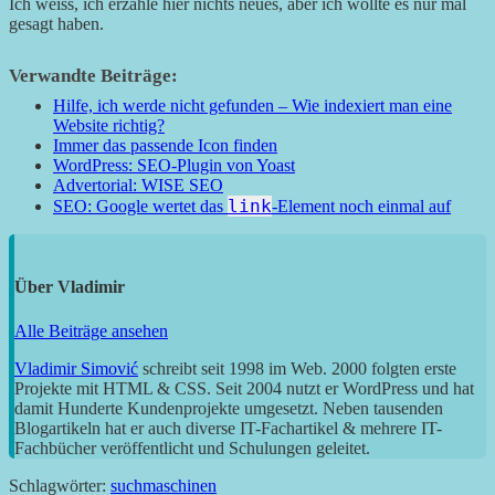
Ich weiss, ich erzähle hier nichts neues, aber ich wollte es nur mal
gesagt haben.
Verwandte Beiträge:
Hilfe, ich werde nicht gefunden – Wie indexiert man eine
Website richtig?
Immer das passende Icon finden
WordPress: SEO-Plugin von Yoast
Advertorial: WISE SEO
link
SEO: Google wertet das
-Element noch einmal auf
Über
Vladimir
Alle Beiträge ansehen
Vladimir Simović
schreibt seit 1998 im Web. 2000 folgten erste
Projekte mit HTML & CSS. Seit 2004 nutzt er WordPress und hat
damit Hunderte Kundenprojekte umgesetzt. Neben tausenden
Blogartikeln hat er auch diverse IT-Fachartikel & mehrere IT-
Fachbücher veröffentlicht und Schulungen geleitet.
Schlagwörter:
suchmaschinen