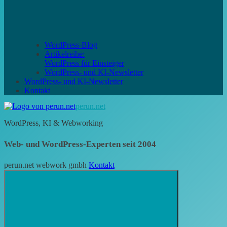
WordPress-Blog
Artikelreihe:
WordPress für Einsteiger
WordPress- und KI-Newsletter
WordPress- und KI-Newsletter
Kontakt
perun.net
WordPress, KI & Webworking
Web- und WordPress-Experten seit 2004
perun.net webwork gmbh
Kontakt