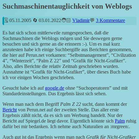
Suchmaschinentauglichkeit von Weblogs
05.11.2005
03.01.2022
Vladimir
3 Kommentare
Es hat sich schon mittlerweile rumgesprochen, daß die
Suchmaschinen die Weblogs mögen und Sie deswegen gerne
besuchen und sich gerne an die erinnern :-). Um es mal kurz
anzutesten habe ich einige Suchbergiffe aus Berichten genommen,
die hier auf Perun.net vorkamen: “Selbstmanagement”, “Civilization
4”, “Winterzeit”, “Palm Z 22” und “Grafik für Nicht-Grafiker”.
Also, alles Berichte die relativ Zeitnah geschrieben wurden.
Ausnahme ist “Grafik für Nicht-Grafiker”, über dieses Buch habe
ich vor einigen Wochen geschrieben.
Gesucht habe ich auf
google.de
ohne “Suchoperatoren” und mit
Standardeinstellungen. Das Ergebnis lässt sich sehen.
Wenn man nach dem Begriff
Palm Z 22
sucht, dann kommt der
Bericht
von Perun.net auf der zweiten Stelle. Das aller erste
Ergebnis zählt nicht, da es sich um Werbung handelt. Nur der
Bericht auf Spiegel.de liegt davor. Eigentlich könnte sich
Palm
ruhig
dafür bei mir bedanken. Ich nehme auch Naturalien an :mrgreen:.
Auch gut ist das Ergebnis wenn man nach
Grafik für Nicht-Grafiker