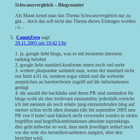
Schwanzvergleich – Blogcounter
Als Mann kennt man das Thema Schwanzvergleich nur zu
gut… doch das soll nicht das Thema dieses Eintrages werden
;-)…
CountZero
sagt:
20.11.2005 um 19:42 Uhr
1. ja, google liebt blogs, was es mit besserem internem
ranking belohnt
2. google liebt standard-konforme seiten noch viel mehr
3. weitere pluspunkte sammelt man, wenn der standard nicht
nur html 4.01 ist, sondern sogar xhtml und die webseite
ansprüchen an barrierefreien zugriff auf die informationen
genügt
4. die anzahl der backlinks und deren PR sind zumindest für
blogs wohl als eher irrelevant einzustufen; jedenfalls erreiche
ich mit meinem als noch relativ jung einzustufenden blog auf
meiner schon recht alten domain (die bis september 2005 nen
PR von 0 hatte! und faktisch nicht verwendet wurde) in vielen
begriffen und begriffskombinationen absolute toprankings.
dies geht teilweise so weit, dass mein jeweiliger artikel noch
vor der seite des herstellers/anbieters rangiert, über den
berichtet wird.