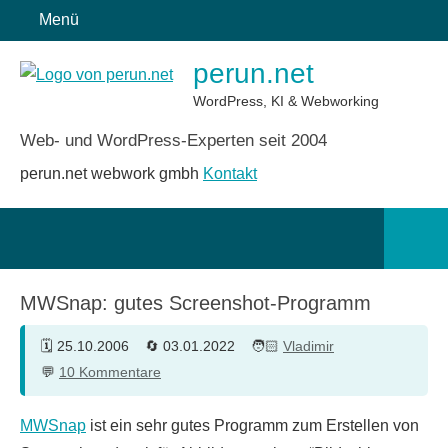
Zum
Menü
Inhalt
perun.net
springen
WordPress, KI & Webworking
Web- und WordPress-Experten seit 2004
perun.net webwork gmbh
Kontakt
Such
öffn
MWSnap: gutes Screenshot-Programm
25.10.2006
03.01.2022
Vladimir
10 Kommentare
MWSnap
ist ein sehr gutes Programm zum Erstellen von