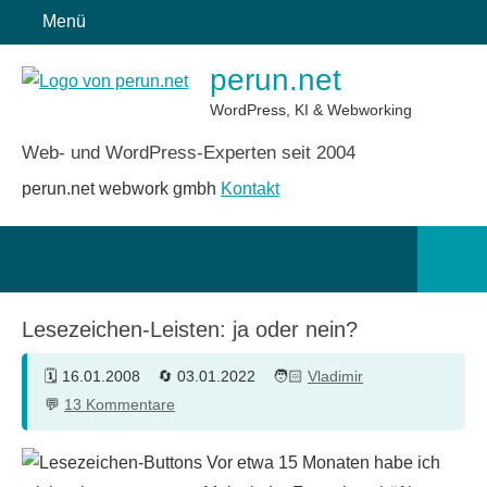
Zum
Menü
Inhalt
perun.net
springen
WordPress, KI & Webworking
Web- und WordPress-Experten seit 2004
perun.net webwork gmbh
Kontakt
Such
öffn
Lesezeichen-Leisten: ja oder nein?
16.01.2008
03.01.2022
Vladimir
13 Kommentare
Vor etwa 15 Monaten habe ich