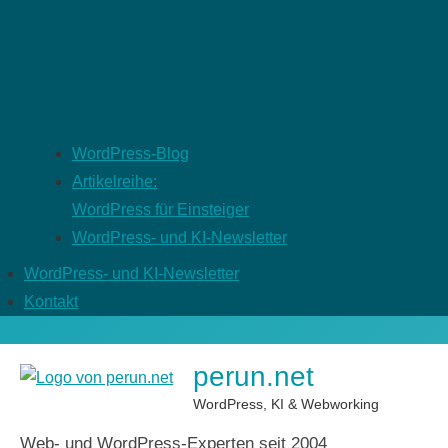
WordPress-Blog
Artikelreihe:
WordPress für Einsteiger
WordPress- und KI-Newsletter
WordPress- und KI-Newsletter
Kontakt
perun.net
WordPress, KI & Webworking
Web- und WordPress-Experten seit 2004