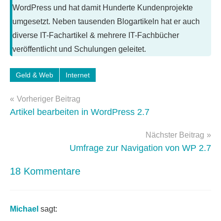
WordPress und hat damit Hunderte Kundenprojekte
umgesetzt. Neben tausenden Blogartikeln hat er auch
diverse IT-Fachartikel & mehrere IT-Fachbücher
veröffentlicht und Schulungen geleitet.
Geld & Web
Internet
Schlagwörter:
adsense
,
Beitragsnavigation
Vorheriger Beitrag
geld-
Artikel bearbeiten in WordPress 2.7
verdienen
,
geld2null
,
Nächster Beitrag
google
Umfrage zur Navigation von WP 2.7
18 Kommentare
Michael
sagt: