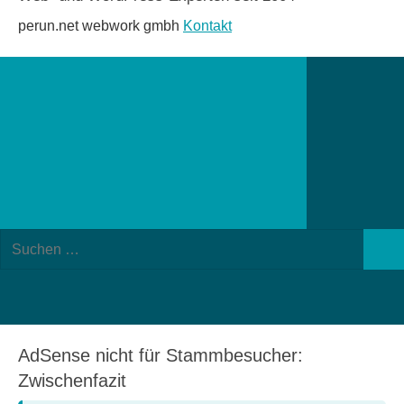
perun.net webwork gmbh
Kontakt
Suchformular
Suchen
öffnen
Such
nach:
AdSense nicht für Stammbesucher:
Zwischenfazit