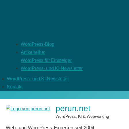
WordPress-Blog
Artikelreihe:
WordPress für Einsteiger
WordPress- und KI-Newsletter
WordPress- und KI-Newsletter
Kontakt
perun.net
WordPress, KI & Webworking
Web- und WordPress-Experten seit 2004