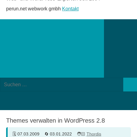
perun.net webwork gmbh
Kontakt
Suchformular
Suchen
öffnen
Such
nach:
Themes verwalten in WordPress 2.8
07.03.2009
03.01.2022
Thordis