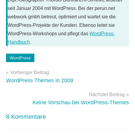
seit Januar 2004 mit WordPress. Bei der perun.net
webwork gmbh betreut, optimiert und wartet sie die
WordPress-Projekte der Kunden. Ebenso leitet sie
WordPress-Workshops und pflegt das
WordPress-
Handbuch
.
WordPress
Schlagwörter:
WordPress
,
Beitragsnavigation
Vorheriger Beitrag
wordpress-
WordPress Themes in 2009
themes
Nächster Beitrag
Keine Vorschau bei WordPress-Themes
8 Kommentare