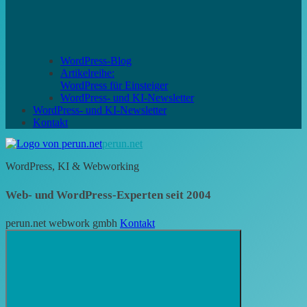
WordPress-Blog
Artikelreihe:
WordPress für Einsteiger
WordPress- und KI-Newsletter
WordPress- und KI-Newsletter
Kontakt
perun.net
WordPress, KI & Webworking
Web- und WordPress-Experten seit 2004
perun.net webwork gmbh
Kontakt