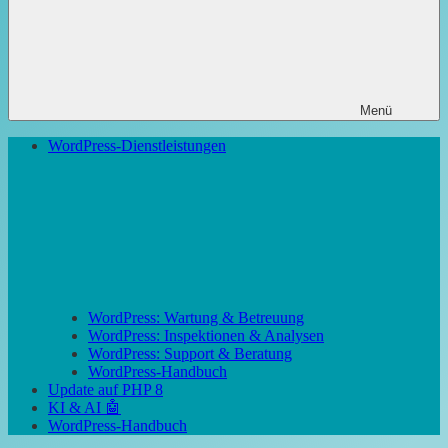
Menü
WordPress-Dienstleistungen
WordPress: Wartung & Betreuung
WordPress: Inspektionen & Analysen
WordPress: Support & Beratung
WordPress-Handbuch
Update auf PHP 8
KI & AI 🤖
WordPress-Handbuch