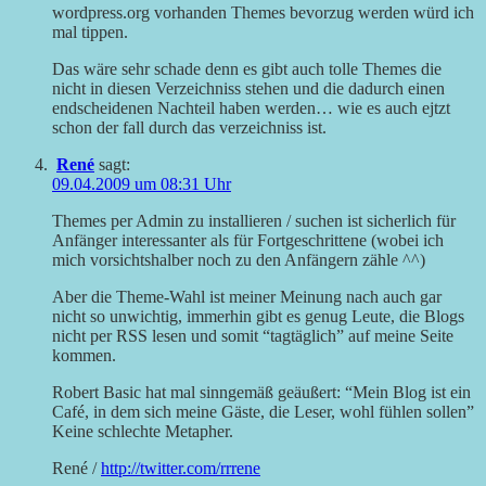
wordpress.org vorhanden Themes bevorzug werden würd ich
mal tippen.
Das wäre sehr schade denn es gibt auch tolle Themes die
nicht in diesen Verzeichniss stehen und die dadurch einen
endscheidenen Nachteil haben werden… wie es auch ejtzt
schon der fall durch das verzeichniss ist.
René
sagt:
09.04.2009 um 08:31 Uhr
Themes per Admin zu installieren / suchen ist sicherlich für
Anfänger interessanter als für Fortgeschrittene (wobei ich
mich vorsichtshalber noch zu den Anfängern zähle ^^)
Aber die Theme-Wahl ist meiner Meinung nach auch gar
nicht so unwichtig, immerhin gibt es genug Leute, die Blogs
nicht per RSS lesen und somit “tagtäglich” auf meine Seite
kommen.
Robert Basic hat mal sinngemäß geäußert: “Mein Blog ist ein
Café, in dem sich meine Gäste, die Leser, wohl fühlen sollen”
Keine schlechte Metapher.
René /
http://twitter.com/rrrene