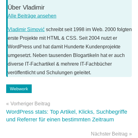
Über
Vladimir
Alle Beiträge ansehen
Vladimir Simović
schreibt seit 1998 im Web. 2000 folgten
erste Projekte mit HTML & CSS. Seit 2004 nutzt er
WordPress und hat damit Hunderte Kundenprojekte
umgesetzt. Neben tausenden Blogartikeln hat er auch
diverse IT-Fachartikel & mehrere IT-Fachbücher
veröffentlicht und Schulungen geleitet.
Webwork
Schlagwörter:
google
,
Beitragsnavigation
Vorheriger Beitrag
optimierung
,
WordPress stats: Top Artikel, Klicks, Suchbegriffe
Performance
,
und Referrer für einen bestimmten Zeitraum
Tools
Nächster Beitrag