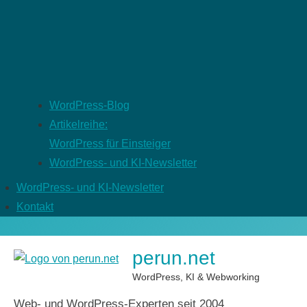
WordPress-Blog
Artikelreihe:
WordPress für Einsteiger
WordPress- und KI-Newsletter
WordPress- und KI-Newsletter
Kontakt
perun.net
WordPress, KI & Webworking
Web- und WordPress-Experten seit 2004