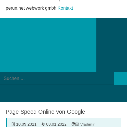
perun.net webwork gmbh
Kontakt
Suchformular
Suchen
öffnen
Such
nach:
Page Speed Online von Google
10.09.2011
03.01.2022
Vladimir