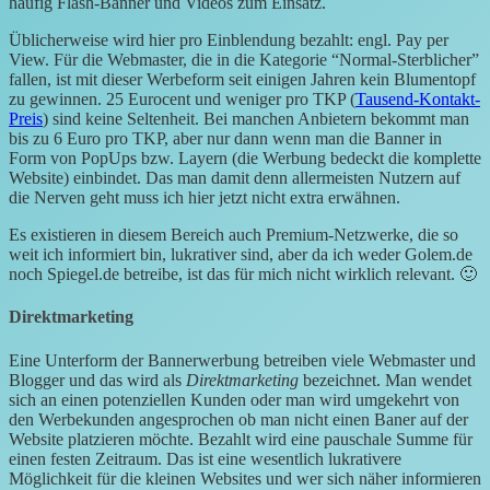
häufig Flash-Banner und Videos zum Einsatz.
Üblicherweise wird hier pro Einblendung bezahlt: engl. Pay per
View. Für die Webmaster, die in die Kategorie “Normal-Sterblicher”
fallen, ist mit dieser Werbeform seit einigen Jahren kein Blumentopf
zu gewinnen. 25 Eurocent und weniger pro TKP (
Tausend-Kontakt-
Preis
) sind keine Seltenheit. Bei manchen Anbietern bekommt man
bis zu 6 Euro pro TKP, aber nur dann wenn man die Banner in
Form von PopUps bzw. Layern (die Werbung bedeckt die komplette
Website) einbindet. Das man damit denn allermeisten Nutzern auf
die Nerven geht muss ich hier jetzt nicht extra erwähnen.
Es existieren in diesem Bereich auch Premium-Netzwerke, die so
weit ich informiert bin, lukrativer sind, aber da ich weder Golem.de
noch Spiegel.de betreibe, ist das für mich nicht wirklich relevant. 🙂
Direktmarketing
Eine Unterform der Bannerwerbung betreiben viele Webmaster und
Blogger und das wird als
Direktmarketing
bezeichnet. Man wendet
sich an einen potenziellen Kunden oder man wird umgekehrt von
den Werbekunden angesprochen ob man nicht einen Baner auf der
Website platzieren möchte. Bezahlt wird eine pauschale Summe für
einen festen Zeitraum. Das ist eine wesentlich lukrativere
Möglichkeit für die kleinen Websites und wer sich näher informieren