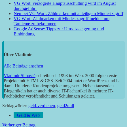
VG Wort: verzögerte Hauptausschüttung wird im August
durchgeführt
Neu bei VG Wort: Zählmarken mit anteiligem Mindestzugriff
VG Wort: Zählmarken mit Mindestzugriff melden um
Tantieme zu bekommen
Google AdSense: Tipps zur Umsatzsteigerung und
Einbindung
Über
Vladimir
Alle Beiträge ansehen
Vladimir Simović
schreibt seit 1998 im Web. 2000 folgten erste
Projekte mit HTML & CSS. Seit 2004 nutzt er WordPress und hat
damit Hunderte Kundenprojekte umgesetzt. Neben tausenden
Blogartikeln hat er auch diverse IT-Fachartikel & mehrere IT-
Fachbücher veröffentlicht und Schulungen geleitet.
Schlagwörter:
geld-verdienen
,
geld2null
Geld & Web
Beitragsnavigation
Vorheriger Beitrag