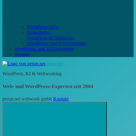
WordPress-Blog
Artikelreihe:
WordPress für Einsteiger
WordPress- und KI-Newsletter
WordPress- und KI-Newsletter
Kontakt
perun.net
WordPress, KI & Webworking
Web- und WordPress-Experten seit 2004
perun.net webwork gmbh
Kontakt