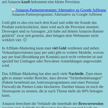
auf Amazon
kauft
bekommst eine kleine Provision.
Amazon-Partnerprogramm: Alternative zu Google AdSense
Geld gibt es also erst nach dem Kauf und sollte der Kunde das
Produkt zurückschicken, dann wird auch die Provision storniert.
Deswegen sind so Aussagen
ich habe auf deinen Amazon-Banner
geklickt
zwar nett gemeint, aber bringen dem Webmaster nicht
wirklich viel. 🙂
In Affiliate-Marketing kann man
viel Geld
verdienen und neben
Verkaufsprovisionen (pay per sale) gibt es weitere Modelle, wovon
pay per lead (Bezahlung pro Kontakt) auch recht verbreitet ist und
speziell bei Umfragen oder Newsleter-Anmeldungen angewendet
wird.
Das Affiliate-Marketing hat aber auch viele
Nachteile
. Zum einen
gibt es immer wieder Berichte, dass diverse “Sicherheitslösungen”
(Pakete bestehend aus Antivirusprogrammen und einer Personal
Firewall) die Partner-Links blockieren. Darüber hinaus ist noch die
Stornoquote zu nennen, die je nach Thema mehr als 60% betragen
kann.
Amazon berechnet die Verkäufe die innerhalb der
Browsersession
passiert sind. Schließt der Besucher den Browser und kauft am