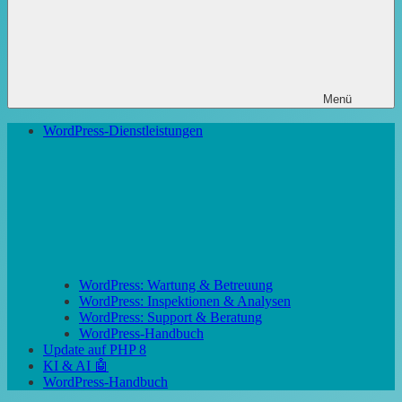
Menü
WordPress-Dienstleistungen
WordPress: Wartung & Betreuung
WordPress: Inspektionen & Analysen
WordPress: Support & Beratung
WordPress-Handbuch
Update auf PHP 8
KI & AI 🤖
WordPress-Handbuch