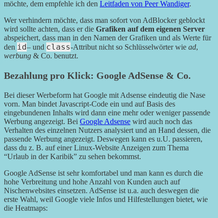
möchte, dem empfehle ich den
Leitfaden von Peer Wandiger
.
Wer verhindern möchte, dass man sofort von AdBlocker geblockt
wird sollte achten, dass er die
Grafiken auf dem eigenen Server
abspeichert, dass man in den Namen der Grafiken und als Werte für
id
class
den
– und
-Attribut nicht so Schlüsselwörter wie
ad
,
werbung
& Co. benutzt.
Bezahlung pro Klick: Google AdSense & Co.
Bei dieser Werbeform hat Google mit Adsense eindeutig die Nase
vorn. Man bindet Javascript-Code ein und auf Basis des
eingebundenen Inhalts wird dann eine mehr oder weniger passende
Werbung angezeigt. Bei
Google Adsense
wird auch noch das
Verhalten des einzelnen Nutzers analysiert und an Hand dessen, die
passende Werbung angezeigt. Deswegen kann es u.U. passieren,
dass du z. B. auf einer Linux-Website Anzeigen zum Thema
“Urlaub in der Karibik” zu sehen bekommst.
Google AdSense ist sehr komfortabel und man kann es durch die
hohe Verbreitung und hohe Anzahl von Kunden auch auf
Nischenwebsites einsetzen. AdSense ist u.a. auch deswegen die
erste Wahl, weil Google viele Infos und Hilfestellungen bietet, wie
die Heatmaps: