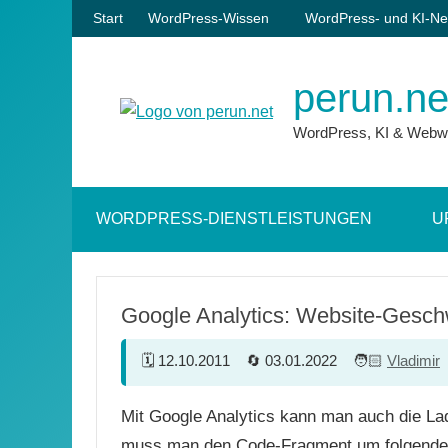
Zum
Start
WordPress-Wissen
WordPress- und KI-Ne
Inhalt
springen
perun.ne
WordPress, KI & Webw
WORDPRESS-DIENSTLEISTUNGEN
U
Google Analytics: Website-Gesch
12.10.2011
03.01.2022
Vladimir
Mit Google Analytics kann man auch die La
muss man den Code-Fragment um folgende 