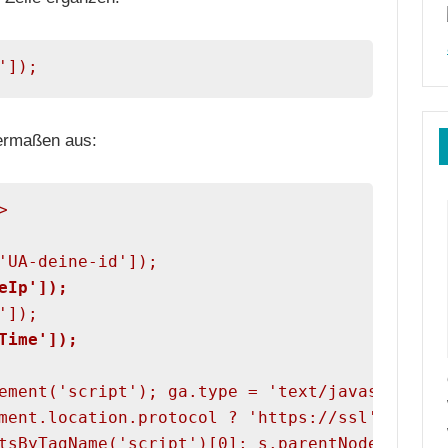
']);
dermaßen aus:


'UA-deine-id']);

eIp']);
]);

Time']);
ement('script'); ga.type = 'text/javascript';
ment.location.protocol ? 'https://ssl' : 'htt
tsByTagName('script')[0]; s.parentNode.insert