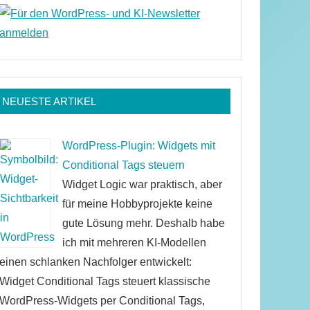
NEUESTE ARTIKEL
WordPress-Plugin: Widgets mit
Conditional Tags steuern
Widget Logic war praktisch, aber
für meine Hobbyprojekte keine
gute Lösung mehr. Deshalb habe
ich mit mehreren KI-Modellen
einen schlanken Nachfolger entwickelt:
 ga.async = true;

Widget Conditional Tags steuert klassische
p://www') + '.google-analytics.com/ga.js';

WordPress-Widgets per Conditional Tags,
Before(ga, s);
