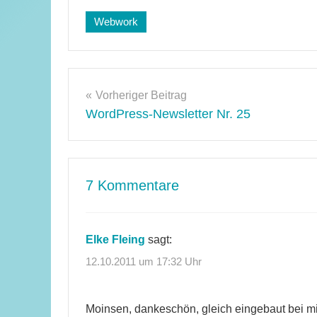
Schlagwörter:
Webwork
google
,
optimierung
,
Performance
Beitragsnavigation
Vorheriger Beitrag
WordPress-Newsletter Nr. 25
7 Kommentare
Elke Fleing
sagt:
12.10.2011 um 17:32 Uhr
Moinsen, dankeschön, gleich eingebaut bei mi