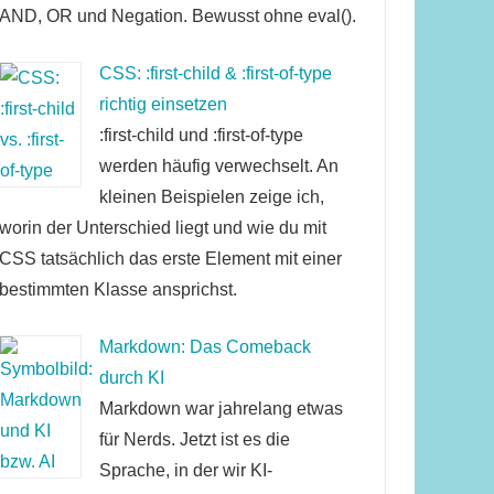
AND, OR und Negation. Bewusst ohne eval().
CSS: :first-child & :first-of-type
richtig einsetzen
:first-child und :first-of-type
werden häufig verwechselt. An
kleinen Beispielen zeige ich,
worin der Unterschied liegt und wie du mit
CSS tatsächlich das erste Element mit einer
bestimmten Klasse ansprichst.
Markdown: Das Comeback
durch KI
Markdown war jahrelang etwas
für Nerds. Jetzt ist es die
Sprache, in der wir KI-