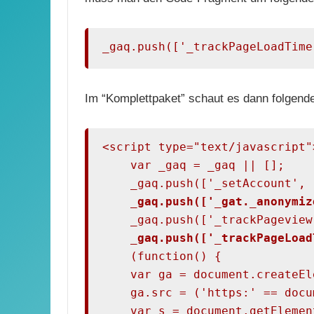
_gaq.push(['_trackPageLoadTime
Im “Komplettpaket” schaut es dann folgen
<script type="text/javascript">
    var _gaq = _gaq || [];

    _gaq.push(['_setAccount', 
_gaq.push(['_gat._anonymiz
    _gaq.push(['_trackPageview'
_gaq.push(['_trackPageLoad
    (function() {

    var ga = document.createEl
    ga.src = ('https:' == docu
    var s = document.getElemen