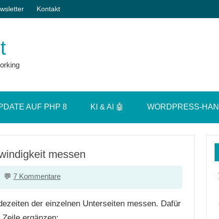
wsletter
Kontakt
t
orking
PDATE AUF PHP 8
KI & AI 🤖
WORDPRESS-HA
windigkeit messen
7 Kommentare
dezeiten der einzelnen Unterseiten messen. Dafür
Zeile ergänzen: