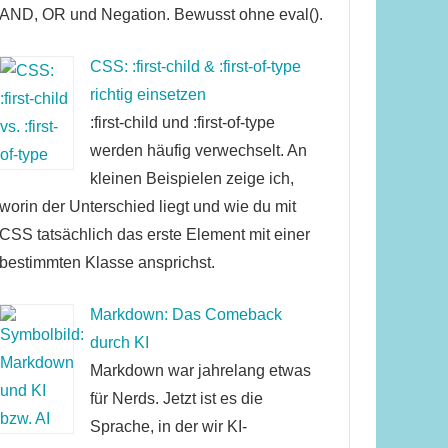
AND, OR und Negation. Bewusst ohne eval().
CSS: :first-child & :first-of-type
richtig einsetzen
:first-child und :first-of-type
werden häufig verwechselt. An
kleinen Beispielen zeige ich,
worin der Unterschied liegt und wie du mit
CSS tatsächlich das erste Element mit einer
bestimmten Klasse ansprichst.
Markdown: Das Comeback
durch KI
Markdown war jahrelang etwas
für Nerds. Jetzt ist es die
Sprache, in der wir KI-