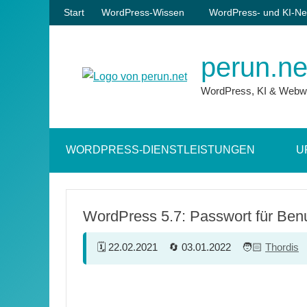
Zum
Start
WordPress-Wissen
WordPress- und KI-Ne
Inhalt
springen
perun.ne
WordPress, KI & Webw
WORDPRESS-DIENSTLEISTUNGEN
U
WordPress 5.7: Passwort für Ben
22.02.2021
03.01.2022
Thordis