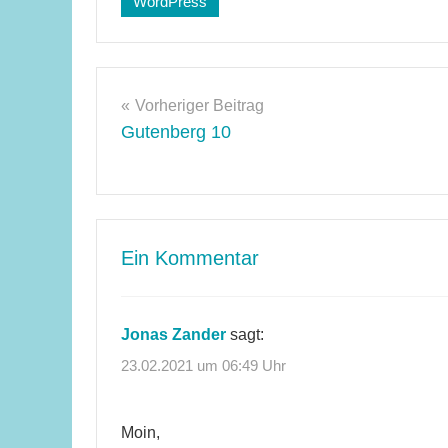
WordPress
Sicherheit
,
WordPress
5.7
Beitragsnavigation
Vorheriger Beitrag
Gutenberg 10
Ein Kommentar
Jonas Zander
sagt:
23.02.2021 um 06:49 Uhr
Moin,