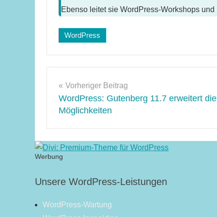
Ebenso leitet sie WordPress-Workshops und 
WordPress
Schlagwörter:
WordPress
5.9
Beitragsnavigation
Vorheriger Beitrag
WordPress: Gutenberg 11.7 erweitert die
Möglichkeiten
Werbung
Unsere WordPress-Leistungen
WordPress-Wartung