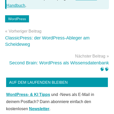
Handbuch
.
WordPress
Schlagwörter:
WordPress-
Beitragsnavigation
Vorheriger Beitrag
Plugins
,
ClassicPress: der WordPress-Ableger am
wordpress-
Scheideweg
themes
Nächster Beitrag
Second Brain: WordPress als Wissensdatenbank
🧠🧠
AUF DEM LAUFENDEN BLEIBEN
WordPress- & KI Tipps
und -News als E-Mail in
deinem Postfach? Dann abonniere einfach den
kostenlosen
Newsletter
.