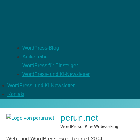
WordPress-Blog
Artikelreihe:
WordPress für Einsteiger
WordPress- und KI-Newsletter
WordPress- und KI-Newsletter
Kontakt
perun.net
WordPress, KI & Webworking
Web- und WordPress-Experten seit 2004