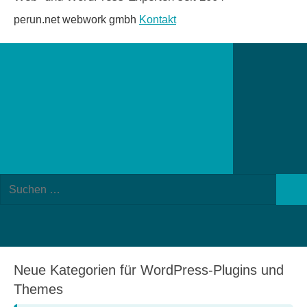
perun.net webwork gmbh
Kontakt
Suchformular
Suchen
öffnen
Such
nach:
Neue Kategorien für WordPress-Plugins und
Themes