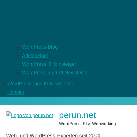
WordPress-Blog
Artikelreihe:
WordPress für Einsteiger
WordPress- und KI-Newsletter
WordPress- und KI-Newsletter
Kontakt
perun.net
WordPress, KI & Webworking
Web- und WordPress-Experten seit 2004