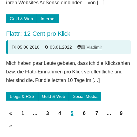
ihren Websites AdSense einbinden – von […]
Geld & Web
Internet
Flattr: 12 Cent pro Klick
05.06.2010
03.01.2022
Vladimir
11
Mich haben paar Leute gebeten, dass ich die Klickzahlen
Kommentare
bzw. die Flattr-Einnahmen pro Klick veröffentliche und
hier sind die. Für die letzten 10 Tage im […]
Blogs & RSS
Geld & Web
Social Media
Seitennummerierung
Vorherige
«
1
…
3
4
5
6
7
…
9
der
Beiträge
Nächste
»
Beiträge
Beiträge