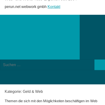
perun.net webwork gmbh
Kontakt
Suchformular
Suchen
öffnen
Such
nach:
Kategorie:
Geld & Web
Themen die sich mit den Möglichkeiten beschäftigen im Web