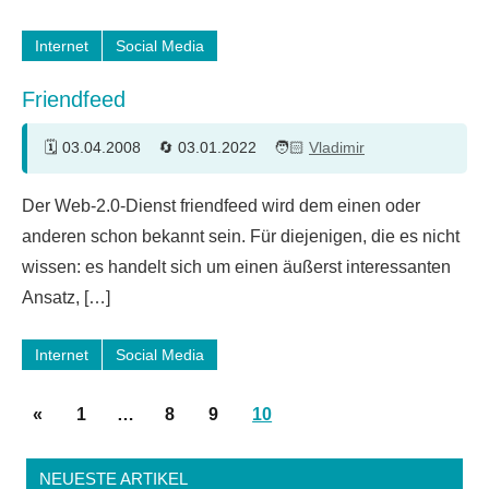
Internet
Social Media
Friendfeed
03.04.2008
03.01.2022
Vladimir
4
Der Web-2.0-Dienst friendfeed wird dem einen oder
Kommentare
anderen schon bekannt sein. Für diejenigen, die es nicht
wissen: es handelt sich um einen äußerst interessanten
Ansatz, […]
Internet
Social Media
Seitennummerierung
Vorherige
«
1
…
8
9
10
der
Beiträge
Beiträge
NEUESTE ARTIKEL