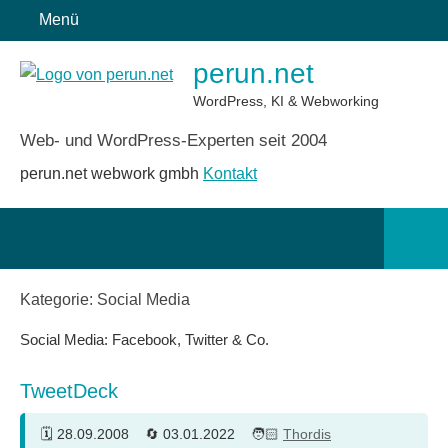
Zum
Menü
Inhalt
perun.net
springen
WordPress, KI & Webworking
Web- und WordPress-Experten seit 2004
perun.net webwork gmbh
Kontakt
Such
öffn
Kategorie:
Social Media
Social Media: Facebook, Twitter & Co.
TweetDeck
28.09.2008
03.01.2022
Thordis