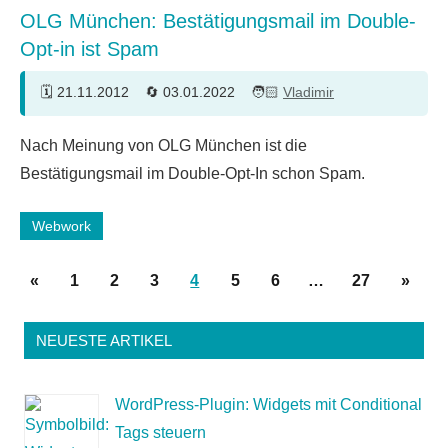
OLG München: Bestätigungsmail im Double-
Opt-in ist Spam
21.11.2012
03.01.2022
Vladimir
16
Nach Meinung von OLG München ist die
Kommentare
Bestätigungsmail im Double-Opt-In schon Spam.
Webwork
Seitennummerierung
Vorherige
Nächs
«
1
2
3
4
5
6
…
27
»
der
Beiträge
Beiträ
Beiträge
NEUESTE ARTIKEL
WordPress-Plugin: Widgets mit Conditional
Tags steuern