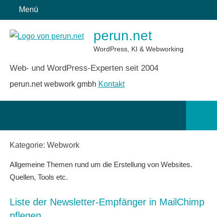
Zum
Menü
Inhalt
perun.net
springen
WordPress, KI & Webworking
Web- und WordPress-Experten seit 2004
perun.net webwork gmbh
Kontakt
Such
öffn
Kategorie:
Webwork
Allgemeine Themen rund um die Erstellung von Websites.
Quellen, Tools etc.
Liste der Newsletter-Empfänger in MailChimp
pflegen