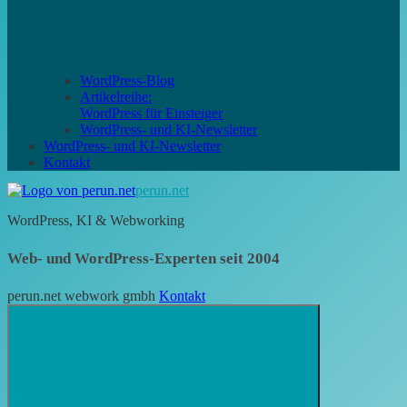
WordPress-Blog
Artikelreihe:
WordPress für Einsteiger
WordPress- und KI-Newsletter
WordPress- und KI-Newsletter
Kontakt
perun.net
WordPress, KI & Webworking
Web- und WordPress-Experten seit 2004
perun.net webwork gmbh
Kontakt