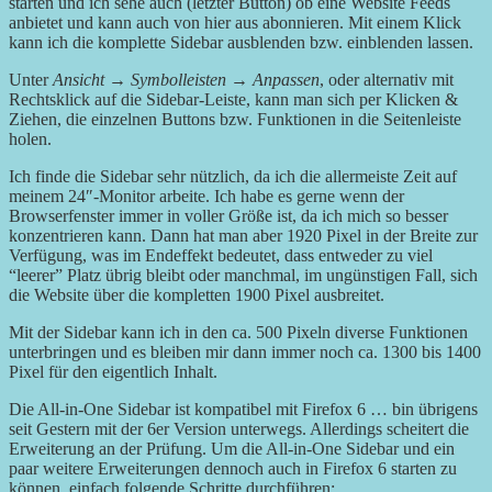
starten und ich sehe auch (letzter Button) ob eine Website Feeds
anbietet und kann auch von hier aus abonnieren. Mit einem Klick
kann ich die komplette Sidebar ausblenden bzw. einblenden lassen.
Unter
Ansicht
→
Symbolleisten
→
Anpassen
, oder alternativ mit
Rechtsklick auf die Sidebar-Leiste, kann man sich per Klicken &
Ziehen, die einzelnen Buttons bzw. Funktionen in die Seitenleiste
holen.
Ich finde die Sidebar sehr nützlich, da ich die allermeiste Zeit auf
meinem 24″-Monitor arbeite. Ich habe es gerne wenn der
Browserfenster immer in voller Größe ist, da ich mich so besser
konzentrieren kann. Dann hat man aber 1920 Pixel in der Breite zur
Verfügung, was im Endeffekt bedeutet, dass entweder zu viel
“leerer” Platz übrig bleibt oder manchmal, im ungünstigen Fall, sich
die Website über die kompletten 1900 Pixel ausbreitet.
Mit der Sidebar kann ich in den ca. 500 Pixeln diverse Funktionen
unterbringen und es bleiben mir dann immer noch ca. 1300 bis 1400
Pixel für den eigentlich Inhalt.
Die All-in-One Sidebar ist kompatibel mit Firefox 6 … bin übrigens
seit Gestern mit der 6er Version unterwegs. Allerdings scheitert die
Erweiterung an der Prüfung. Um die All-in-One Sidebar und ein
paar weitere Erweiterungen dennoch auch in Firefox 6 starten zu
können, einfach folgende Schritte durchführen: