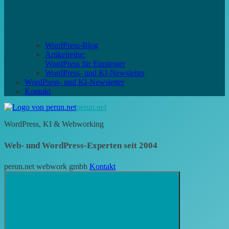
WordPress-Blog
Artikelreihe:
WordPress für Einsteiger
WordPress- und KI-Newsletter
WordPress- und KI-Newsletter
Kontakt
perun.net
WordPress, KI & Webworking
Web- und WordPress-Experten seit 2004
perun.net webwork gmbh
Kontakt