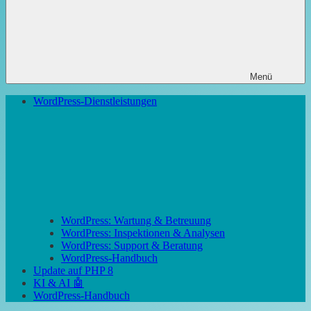
Menü
WordPress-Dienstleistungen
WordPress: Wartung & Betreuung
WordPress: Inspektionen & Analysen
WordPress: Support & Beratung
WordPress-Handbuch
Update auf PHP 8
KI & AI 🤖
WordPress-Handbuch