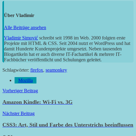
Über
Vladimir
Alle Beiträge ansehen
Vladimir Simović
schreibt seit 1998 im Web. 2000 folgten erste
Projekte mit HTML & CSS. Seit 2004 nutzt er WordPress und hat
damit Hunderte Kundenprojekte umgesetzt. Neben tausenden
Blogartikeln hat er auch diverse IT-Fachartikel & mehrere IT-
Fachbücher veröffentlicht und Schulungen geleitet.
Schlagwörter:
firefox
,
seamonkey
Mozilla
Beitragsnavigation
Vorheriger Beitrag
Amazon Kindle: Wi-Fi vs. 3G
Nächster Beitrag
CSS3: Art, Stil und Farbe des Unterstrichs beeinflussen