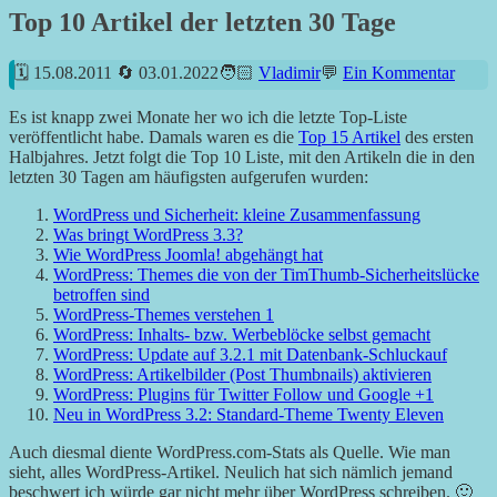
Top 10 Artikel der letzten 30 Tage
15.08.2011
03.01.2022
Vladimir
Ein Kommentar
Es ist knapp zwei Monate her wo ich die letzte Top-Liste
veröffentlicht habe. Damals waren es die
Top 15 Artikel
des ersten
Halbjahres. Jetzt folgt die Top 10 Liste, mit den Artikeln die in den
letzten 30 Tagen am häufigsten aufgerufen wurden:
WordPress und Sicherheit: kleine Zusammenfassung
Was bringt WordPress 3.3?
Wie WordPress Joomla! abgehängt hat
WordPress: Themes die von der TimThumb-Sicherheitslücke
betroffen sind
WordPress-Themes verstehen 1
WordPress: Inhalts- bzw. Werbeblöcke selbst gemacht
WordPress: Update auf 3.2.1 mit Datenbank-Schluckauf
WordPress: Artikelbilder (Post Thumbnails) aktivieren
WordPress: Plugins für Twitter Follow und Google +1
Neu in WordPress 3.2: Standard-Theme Twenty Eleven
Auch diesmal diente WordPress.com-Stats als Quelle. Wie man
sieht, alles WordPress-Artikel. Neulich hat sich nämlich jemand
beschwert ich würde gar nicht mehr über WordPress schreiben. 🙂