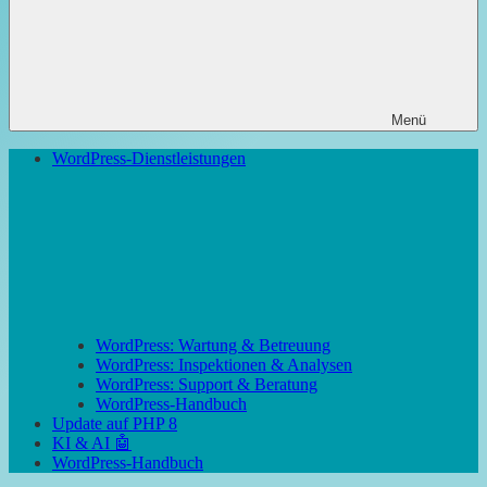
Menü
WordPress-Dienstleistungen
WordPress: Wartung & Betreuung
WordPress: Inspektionen & Analysen
WordPress: Support & Beratung
WordPress-Handbuch
Update auf PHP 8
KI & AI 🤖
WordPress-Handbuch