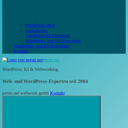
WordPress-Blog
Artikelreihe:
WordPress für Einsteiger
WordPress- und KI-Newsletter
WordPress- und KI-Newsletter
Kontakt
perun.net
WordPress, KI & Webworking
Web- und WordPress-Experten seit 2004
perun.net webwork gmbh
Kontakt