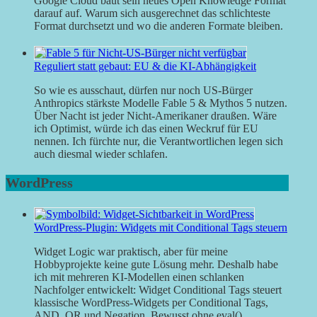
Google Cloud baut sein neues Open Knowledge Format
darauf auf. Warum sich ausgerechnet das schlichteste
Format durchsetzt und wo die anderen Formate bleiben.
Reguliert statt gebaut: EU & die KI-Abhängigkeit
So wie es ausschaut, dürfen nur noch US-Bürger
Anthropics stärkste Modelle Fable 5 & Mythos 5 nutzen.
Über Nacht ist jeder Nicht-Amerikaner draußen. Wäre
ich Optimist, würde ich das einen Weckruf für EU
nennen. Ich fürchte nur, die Verantwortlichen legen sich
auch diesmal wieder schlafen.
WordPress
WordPress-Plugin: Widgets mit Conditional Tags steuern
Widget Logic war praktisch, aber für meine
Hobbyprojekte keine gute Lösung mehr. Deshalb habe
ich mit mehreren KI-Modellen einen schlanken
Nachfolger entwickelt: Widget Conditional Tags steuert
klassische WordPress-Widgets per Conditional Tags,
AND, OR und Negation. Bewusst ohne eval().