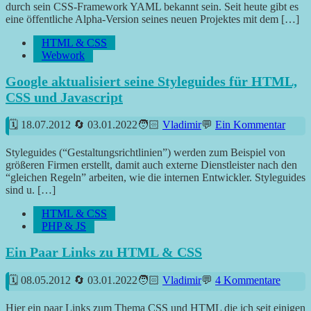
durch sein CSS-Framework YAML bekannt sein. Seit heute gibt es
eine öffentliche Alpha-Version seines neuen Projektes mit dem […]
HTML & CSS
Webwork
Google aktualisiert seine Styleguides für HTML,
CSS und Javascript
18.07.2012
03.01.2022
Vladimir
Ein Kommentar
Styleguides (“Gestaltungsrichtlinien”) werden zum Beispiel von
größeren Firmen erstellt, damit auch externe Dienstleister nach den
“gleichen Regeln” arbeiten, wie die internen Entwickler. Styleguides
sind u. […]
HTML & CSS
PHP & JS
Ein Paar Links zu HTML & CSS
08.05.2012
03.01.2022
Vladimir
4 Kommentare
Hier ein paar Links zum Thema CSS und HTML die ich seit einigen