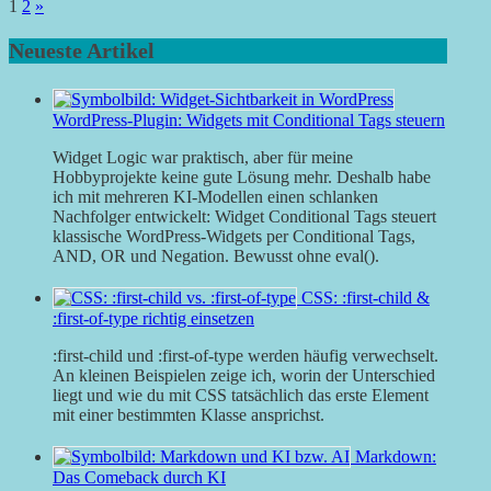
Seitennummerierung
Nächste
1
2
»
Beiträge
der
Neueste Artikel
Beiträge
WordPress-Plugin: Widgets mit Conditional Tags steuern
Widget Logic war praktisch, aber für meine
Hobbyprojekte keine gute Lösung mehr. Deshalb habe
ich mit mehreren KI-Modellen einen schlanken
Nachfolger entwickelt: Widget Conditional Tags steuert
klassische WordPress-Widgets per Conditional Tags,
AND, OR und Negation. Bewusst ohne eval().
CSS: :first-child &
:first-of-type richtig einsetzen
:first-child und :first-of-type werden häufig verwechselt.
An kleinen Beispielen zeige ich, worin der Unterschied
liegt und wie du mit CSS tatsächlich das erste Element
mit einer bestimmten Klasse ansprichst.
Markdown:
Das Comeback durch KI