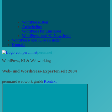
WordPress-Blog
Artikelreihe:
WordPress für Einsteiger
WordPress- und KI-Newsletter
WordPress- und KI-Newsletter
Kontakt
perun.net
WordPress, KI & Webworking
Web- und WordPress-Experten seit 2004
perun.net webwork gmbh
Kontakt