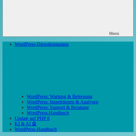
Menü
WordPress-Dienstleistungen
WordPress: Wartung & Betreuung
WordPress: Inspektionen & Analysen
WordPress: Support & Beratung
WordPress-Handbuch
Update auf PHP 8
KI & AI 🤖
WordPress-Handbuch