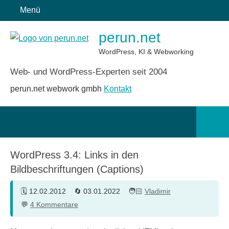
Zum
Menü
Inhalt
perun.net
springen
WordPress, KI & Webworking
Web- und WordPress-Experten seit 2004
perun.net webwork gmbh
Kontakt
Such
öffn
WordPress 3.4: Links in den
Bildbeschriftungen (Captions)
12.02.2012
03.01.2022
Vladimir
4 Kommentare