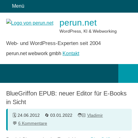
Zum
Menü
Inhalt
perun.net
springen
WordPress, KI & Webworking
Web- und WordPress-Experten seit 2004
perun.net webwork gmbh
Kontakt
Such
öffn
BlueGriffon EPUB: neuer Editor für E-Books
in Sicht
24.06.2012
03.01.2022
Vladimir
6 Kommentare