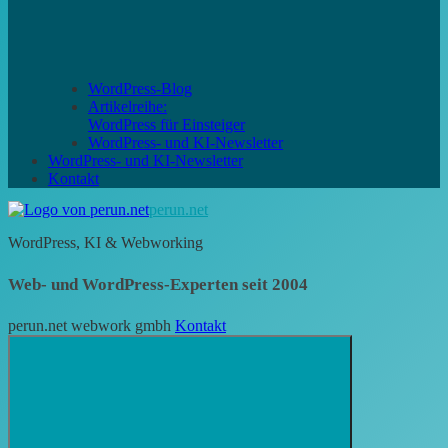
WordPress-Blog
Artikelreihe:
WordPress für Einsteiger
WordPress- und KI-Newsletter
WordPress- und KI-Newsletter
Kontakt
perun.net
WordPress, KI & Webworking
Web- und WordPress-Experten seit 2004
perun.net webwork gmbh
Kontakt