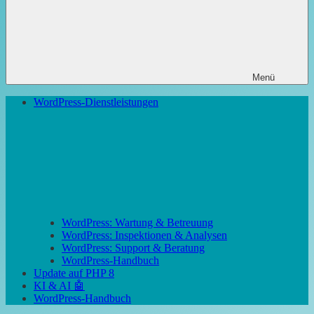
Menü
WordPress-Dienstleistungen
WordPress: Wartung & Betreuung
WordPress: Inspektionen & Analysen
WordPress: Support & Beratung
WordPress-Handbuch
Update auf PHP 8
KI & AI 🤖
WordPress-Handbuch