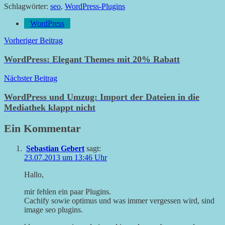
Schlagwörter:
seo
,
WordPress-Plugins
WordPress
Beitragsnavigation
Vorheriger Beitrag
WordPress: Elegant Themes mit 20% Rabatt
Nächster Beitrag
WordPress und Umzug: Import der Dateien in die
Mediathek klappt nicht
Ein Kommentar
Sebastian Gebert
sagt:
23.07.2013 um 13:46 Uhr
Hallo,
mir fehlen ein paar Plugins.
Cachify sowie optimus und was immer vergessen wird, sind
image seo plugins.