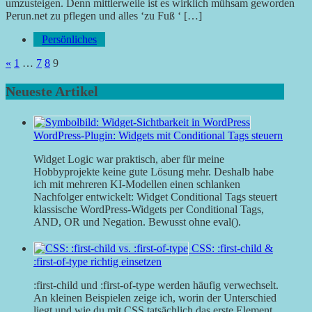
umzusteigen. Denn mittlerweile ist es wirklich mühsam geworden
Perun.net zu pflegen und alles ‘zu Fuß ‘ […]
Persönliches
Seitennummerierung
Vorherige
«
1
…
7
8
9
Beiträge
der
Neueste Artikel
Beiträge
WordPress-Plugin: Widgets mit Conditional Tags steuern
Widget Logic war praktisch, aber für meine
Hobbyprojekte keine gute Lösung mehr. Deshalb habe
ich mit mehreren KI-Modellen einen schlanken
Nachfolger entwickelt: Widget Conditional Tags steuert
klassische WordPress-Widgets per Conditional Tags,
AND, OR und Negation. Bewusst ohne eval().
CSS: :first-child &
:first-of-type richtig einsetzen
:first-child und :first-of-type werden häufig verwechselt.
An kleinen Beispielen zeige ich, worin der Unterschied
liegt und wie du mit CSS tatsächlich das erste Element