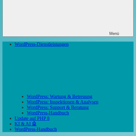
Menü
WordPress-Dienstleistungen
WordPress: Wartung & Betreuung
WordPress: Inspektionen & Analysen
WordPress: Support & Beratung
WordPress-Handbuch
Update auf PHP 8
KI & AI 🤖
WordPress-Handbuch