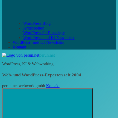
WordPress-Blog
Artikelreihe:
WordPress für Einsteiger
WordPress- und KI-Newsletter
WordPress- und KI-Newsletter
Kontakt
perun.net
WordPress, KI & Webworking
Web- und WordPress-Experten seit 2004
perun.net webwork gmbh
Kontakt