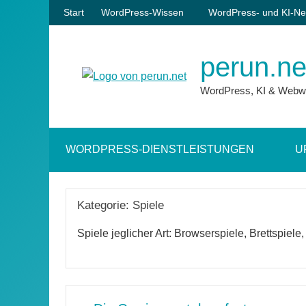
Zum
Start
WordPress-Wissen
WordPress- und KI-Ne
Inhalt
springen
perun.ne
WordPress, KI & Webw
WORDPRESS-DIENSTLEISTUNGEN
U
Kategorie:
Spiele
Spiele jeglicher Art: Browserspiele, Brettspiele