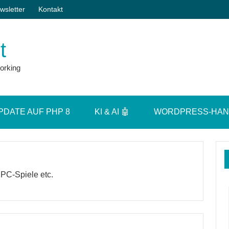
wsletter
Kontakt
t
orking
PDATE AUF PHP 8
KI & AI 🤖
WORDPRESS-HA
, PC-Spiele etc.