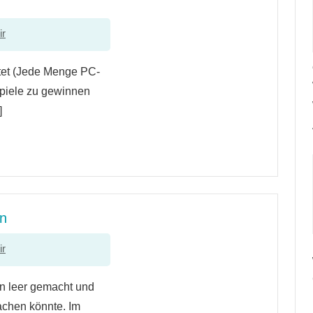
ir
ltet (Jede Menge PC-
Spiele zu gewinnen
]
n
ir
n leer gemacht und
achen könnte. Im