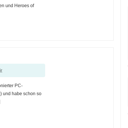
len und Heroes of
ir
onierter PC-
)) und habe schon so
]