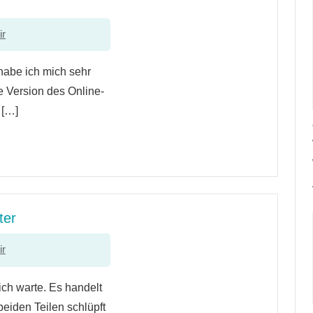
ir
 habe ich mich sehr
e Version des Online-
 […]
ter
ir
ich warte. Es handelt
beiden Teilen schlüpft