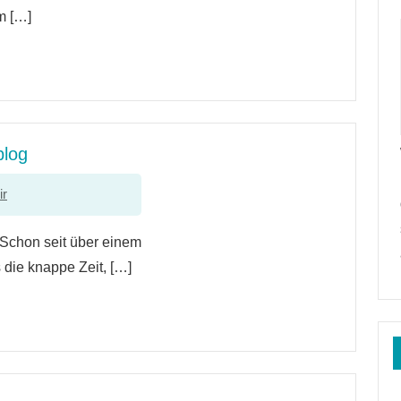
m […]
blog
ir
. Schon seit über einem
s die knappe Zeit, […]