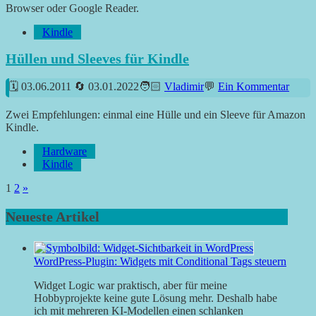
Browser oder Google Reader.
Kindle
Hüllen und Sleeves für Kindle
03.06.2011
03.01.2022
Vladimir
Ein Kommentar
Zwei Empfehlungen: einmal eine Hülle und ein Sleeve für Amazon
Kindle.
Hardware
Kindle
Seitennummerierung
Nächste
1
2
»
Beiträge
der
Neueste Artikel
Beiträge
WordPress-Plugin: Widgets mit Conditional Tags steuern
Widget Logic war praktisch, aber für meine
Hobbyprojekte keine gute Lösung mehr. Deshalb habe
ich mit mehreren KI-Modellen einen schlanken