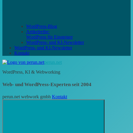
WordPress-Blog
Artikelreihe:
WordPress für Einsteiger
WordPress- und KI-Newsletter
WordPress- und KI-Newsletter
Kontakt
perun.net
WordPress, KI & Webworking
Web- und WordPress-Experten seit 2004
perun.net webwork gmbh
Kontakt