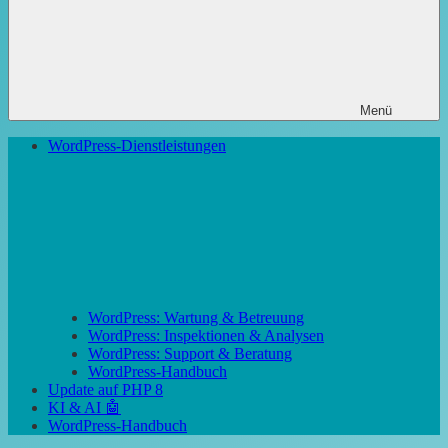
Menü
WordPress-Dienstleistungen
WordPress: Wartung & Betreuung
WordPress: Inspektionen & Analysen
WordPress: Support & Beratung
WordPress-Handbuch
Update auf PHP 8
KI & AI 🤖
WordPress-Handbuch