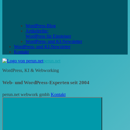
WordPress-Blog
Artikelreihe:
WordPress für Einsteiger
WordPress- und KI-Newsletter
WordPress- und KI-Newsletter
Kontakt
perun.net
WordPress, KI & Webworking
Web- und WordPress-Experten seit 2004
perun.net webwork gmbh
Kontakt