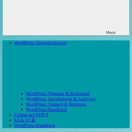
Menü
WordPress-Dienstleistungen
WordPress: Wartung & Betreuung
WordPress: Inspektionen & Analysen
WordPress: Support & Beratung
WordPress-Handbuch
Update auf PHP 8
KI & AI 🤖
WordPress-Handbuch