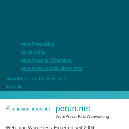
WordPress-Blog
Artikelreihe:
WordPress für Einsteiger
WordPress- und KI-Newsletter
WordPress- und KI-Newsletter
Kontakt
perun.net
WordPress, KI & Webworking
Web- und WordPress-Experten seit 2004