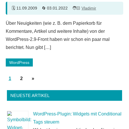
11.09.2009
03.01.2022
Vladimir
16
Über Neuigkeiten (wie z. B. dem Papierkorb für
Kommentare
Kommentare, Artikel und weitere Inhalte) von der
WordPress-2.9-Front haben wir schon ein paar mal
berichtet. Nun gibt […]
WordPress
Seitennummerierung
Nächste
1
2
»
der
Beiträge
Beiträge
NEUESTE ARTIKEL
WordPress-Plugin: Widgets mit Conditional
Tags steuern