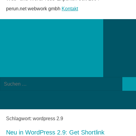
perun.net webwork gmbh
Kontakt
Suchformular
Suchen
öffnen
Such
nach:
Schlagwort:
wordpress 2.9
Neu in WordPress 2.9: Get Shortlink