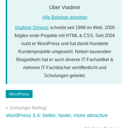
Über
Vladimir
Alle Beiträge ansehen
Vladimir Simović
schreibt seit 1998 im Web. 2000
folgten erste Projekte mit HTML & CSS. Seit 2004
nutzt er WordPress und hat damit Hunderte
Kundenprojekte umgesetzt. Neben tausenden
Blogartikeln hat er auch diverse IT-Fachartikel &
mehrere IT-Fachbücher veröffentlicht und
Schulungen geleitet.
Schlagwörter:
WordPress
WordPress
Beitragsnavigation
3.4
,
Vorheriger Beitrag
wordpress-
WordPress 3.4: better, faster, more attractive
update