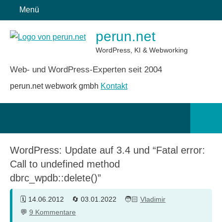
Zum
Menü
Inhalt
perun.net
springen
WordPress, KI & Webworking
Web- und WordPress-Experten seit 2004
perun.net webwork gmbh
Kontakt
Such
öffn
WordPress: Update auf 3.4 und “Fatal error:
Call to undefined method
dbrc_wpdb::delete()”
14.06.2012
03.01.2022
Vladimir
9 Kommentare