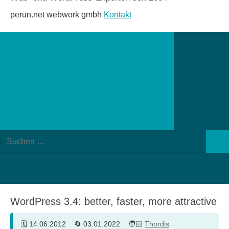
perun.net webwork gmbh
Kontakt
Suchformular
Suchen
öffnen
Such
nach:
WordPress 3.4: better, faster, more attractive
14.06.2012
03.01.2022
Thordis