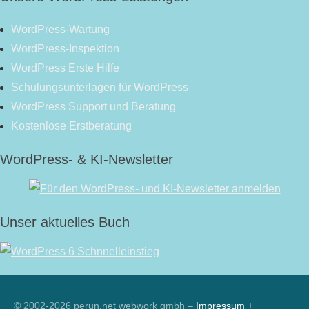
WordPress-Wartung
WordPress-Inspektion
WordPress Erste Hilfe
Schulungsunterlagen für WordPress
WordPress Support und Beratung
Kostenlose Erstberatung
WordPress- & KI-Newsletter
Unser aktuelles Buch
RSS
© 2002-2026 perun.net webwork gmbh –
Impressum
+