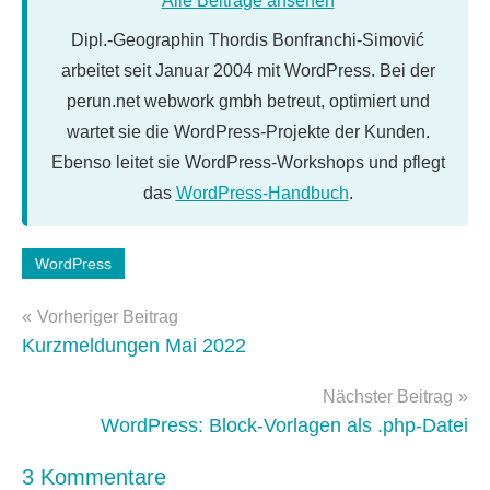
Alle Beiträge ansehen
Dipl.-Geographin Thordis Bonfranchi-Simović
arbeitet seit Januar 2004 mit WordPress. Bei der
perun.net webwork gmbh betreut, optimiert und
wartet sie die WordPress-Projekte der Kunden.
Ebenso leitet sie WordPress-Workshops und pflegt
das
WordPress-Handbuch
.
Schlagwörter:
WordPress
cms
Beitragsnavigation
Vorheriger Beitrag
Kurzmeldungen Mai 2022
Nächster Beitrag
WordPress: Block-Vorlagen als .php-Datei
3 Kommentare