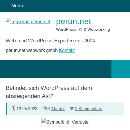
Zum
Menü
Inhalt
perun.net
springen
WordPress, KI & Webworking
Web- und WordPress-Experten seit 2004
perun.net webwork gmbh
Kontakt
Such
öffn
Befindet sich WordPress auf dem
absteigenden Ast?
12.05.2022
Thordis
3 Kommentare