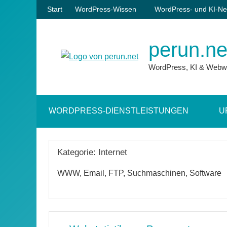
Zum
Start
WordPress-Wissen
WordPress- und KI-Ne
Inhalt
springen
perun.ne
WordPress, KI & Webw
WORDPRESS-DIENSTLEISTUNGEN
U
Kategorie:
Internet
WWW, Email, FTP, Suchmaschinen, Software