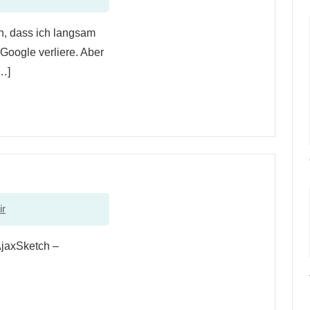
n, dass ich langsam
Google verliere. Aber
[…]
ir
AjaxSketch –