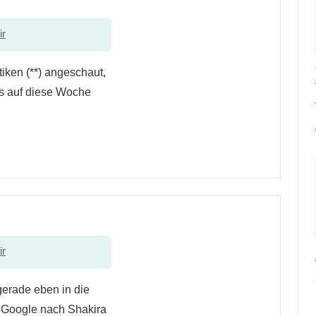
ir
tiken (**) angeschaut,
us auf diese Woche
ir
gerade eben in die
 Google nach Shakira