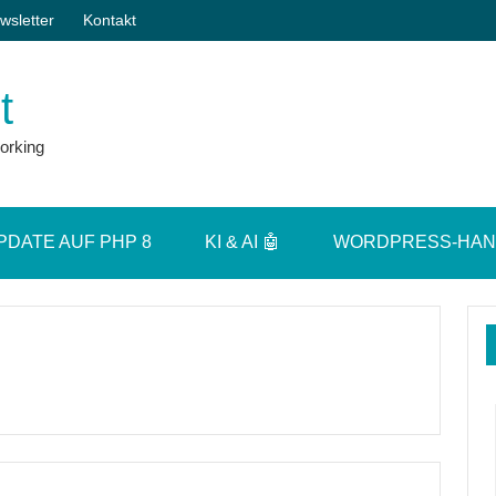
wsletter
Kontakt
t
orking
PDATE AUF PHP 8
KI & AI 🤖
WORDPRESS-HA