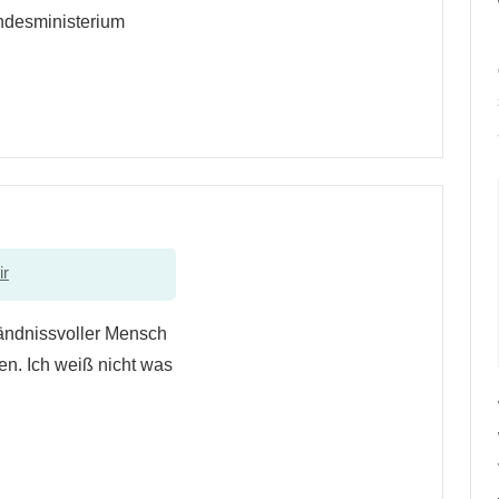
undesministerium
ir
tändnissvoller Mensch
en. Ich weiß nicht was