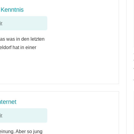
 Kenntnis
ir
das was in den letzten
orf hat in einer
ternet
ir
heinung. Aber so jung