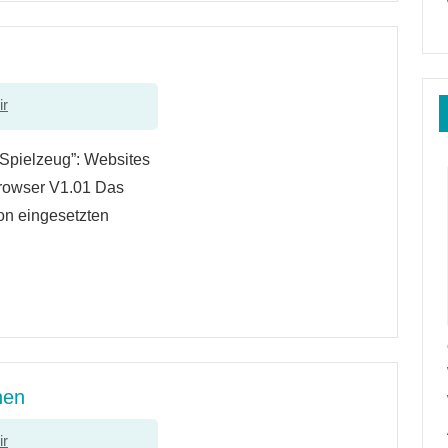
ir
-Spielzeug”: Websites
rowser V1.01 Das
von eingesetzten
nen
ir