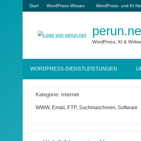
Zum
Start
WordPress-Wissen
WordPress- und KI-Ne
Inhalt
springen
perun.ne
WordPress, KI & Webw
WORDPRESS-DIENSTLEISTUNGEN
U
Kategorie:
Internet
WWW, Email, FTP, Suchmaschinen, Software