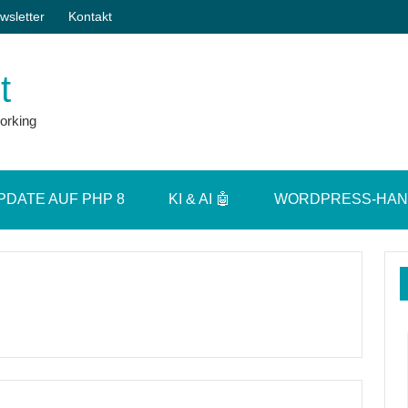
wsletter
Kontakt
t
orking
PDATE AUF PHP 8
KI & AI 🤖
WORDPRESS-HA