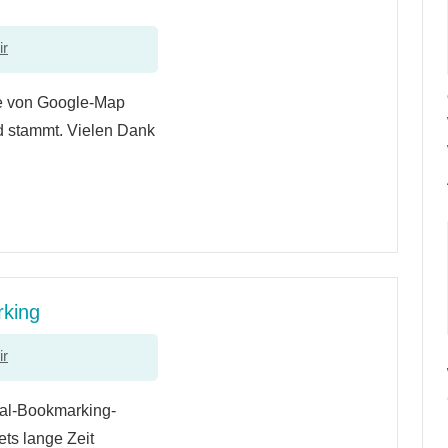
ir
lfe von Google-Map
 stammt. Vielen Dank
rking
ir
cial-Bookmarking-
ets lange Zeit