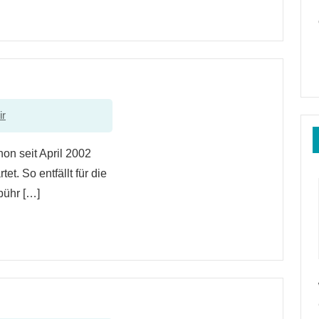
ir
on seit April 2002
t. So entfällt für die
bühr […]