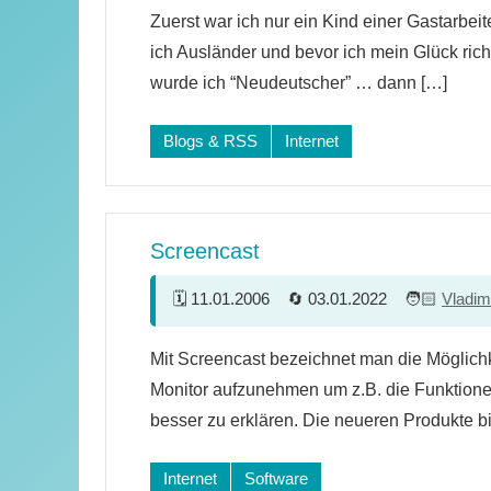
10
Zuerst war ich nur ein Kind einer Gastarbei
Kommentare
ich Ausländer und bevor ich mein Glück rich
wurde ich “Neudeutscher” … dann […]
Blogs & RSS
Internet
Screencast
11.01.2006
03.01.2022
Vladim
18
Mit Screencast bezeichnet man die Möglichk
Kommentare
Monitor aufzunehmen um z.B. die Funktione
besser zu erklären. Die neueren Produkte b
Internet
Software