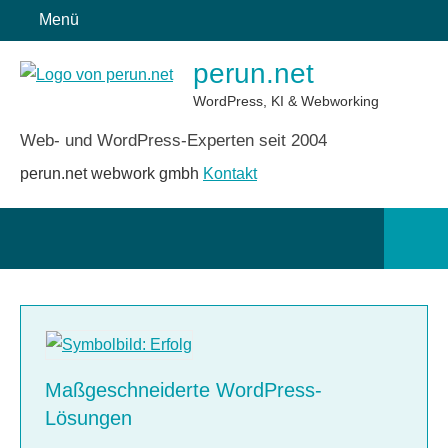
Zum
Menü
Inhalt
perun.net
springen
WordPress, KI & Webworking
Web- und WordPress-Experten seit 2004
perun.net webwork gmbh
Kontakt
Such
öffn
Maßgeschneiderte WordPress-
Lösungen