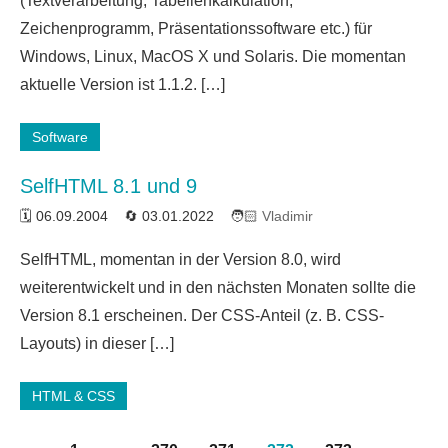
(Textverarbeitung, Tabellenkalkulation,
Zeichenprogramm, Präsentationssoftware etc.) für
Windows, Linux, MacOS X und Solaris. Die momentan
aktuelle Version ist 1.1.2. […]
Software
SelfHTML 8.1 und 9
06.09.2004
03.01.2022
Vladimir
2
SelfHTML, momentan in der Version 8.0, wird
Kommentare
weiterentwickelt und in den nächsten Monaten sollte die
Version 8.1 erscheinen. Der CSS-Anteil (z. B. CSS-
Layouts) in dieser […]
HTML & CSS
Seitennummerierung