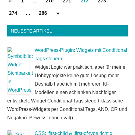
Vorherige
«
1
…
270
271
272
273
der
Beiträge
Nächste
274
…
286
»
Beiträge
Beiträge
NEUESTE ARTIKEL
WordPress-Plugin: Widgets mit Conditional
Tags steuern
Widget Logic war praktisch, aber für meine
Hobbyprojekte keine gute Lösung mehr.
Deshalb habe ich mit mehreren KI-
Modellen einen schlanken Nachfolger
entwickelt: Widget Conditional Tags steuert klassische
WordPress-Widgets per Conditional Tags, AND, OR und
Negation. Bewusst ohne eval().
CSS: :first-child & :first-of-type richtig