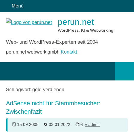
Zum
Menü
Inhalt
perun.net
springen
WordPress, KI & Webworking
Web- und WordPress-Experten seit 2004
perun.net webwork gmbh
Kontakt
Such
öffn
Schlagwort:
geld-verdienen
AdSense nicht für Stammbesucher:
Zwischenfazit
15.09.2008
03.01.2022
Vladimir