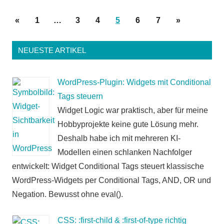
Seitennummerierung
Vorherige
Nächste
«
1
…
3
4
5
6
7
»
der
Beiträge
Beiträge
Beiträge
NEUESTE ARTIKEL
WordPress-Plugin: Widgets mit Conditional
Tags steuern
Widget Logic war praktisch, aber für meine
Hobbyprojekte keine gute Lösung mehr.
Deshalb habe ich mit mehreren KI-
Modellen einen schlanken Nachfolger
entwickelt: Widget Conditional Tags steuert klassische
WordPress-Widgets per Conditional Tags, AND, OR und
Negation. Bewusst ohne eval().
CSS: :first-child & :first-of-type richtig