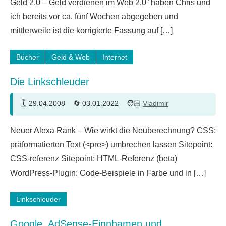
Geld 2.0 – Geld verdienen im Web 2.0” haben Chris und
Kommentare
ich bereits vor ca. fünf Wochen abgegeben und
mittlerweile ist die korrigierte Fassung auf […]
Bücher
Geld & Web
Internet
Die Linkschleuder
29.04.2008
03.01.2022
Vladimir
3
Neuer Alexa Rank – Wie wirkt die Neuberechnung? CSS:
Kommentare
präformatierten Text (<pre>) umbrechen lassen Sitepoint:
CSS-referenz Sitepoint: HTML-Referenz (beta)
WordPress-Plugin: Code-Beispiele in Farbe und in […]
Linkschleuder
Google, AdSense-Einnhamen und