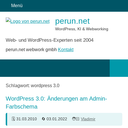
Zum
Menü
Inhalt
perun.net
springen
WordPress, KI & Webworking
Web- und WordPress-Experten seit 2004
perun.net webwork gmbh
Kontakt
Such
öffn
Schlagwort:
wordpress 3.0
WordPress 3.0: Änderungen am Admin-
Farbschema
31.03.2010
03.01.2022
Vladimir