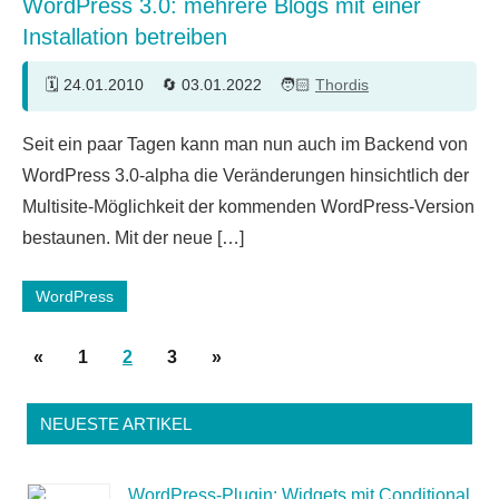
WordPress 3.0: mehrere Blogs mit einer
Installation betreiben
24.01.2010
03.01.2022
Thordis
31
Seit ein paar Tagen kann man nun auch im Backend von
Kommentare
WordPress 3.0-alpha die Veränderungen hinsichtlich der
Multisite-Möglichkeit der kommenden WordPress-Version
bestaunen. Mit der neue […]
WordPress
Seitennummerierung
Vorherige
Nächste
«
1
2
3
»
der
Beiträge
Beiträge
Beiträge
NEUESTE ARTIKEL
WordPress-Plugin: Widgets mit Conditional