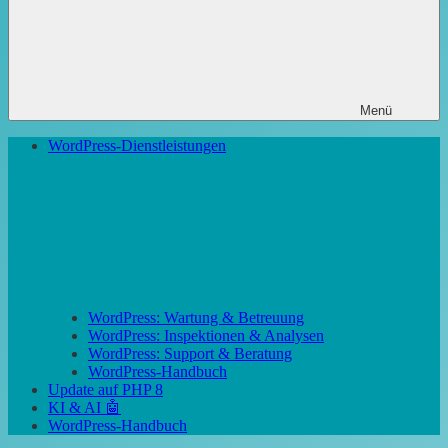
Menü
WordPress-Dienstleistungen
WordPress: Wartung & Betreuung
WordPress: Inspektionen & Analysen
WordPress: Support & Beratung
WordPress-Handbuch
Update auf PHP 8
KI & AI 🤖
WordPress-Handbuch