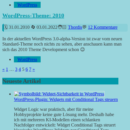
WordPress
WordPress-Theme: 2010
31.01.2010
03.01.2022
Thordis
12 Kommentare
In der aktuellen WordPress 3.0-alpha-Version ist zwar vom neuen
Standard-Theme noch nichts zu sehen, aber anschauen kann man
sich das 2010 Theme Development schon 😉
WordPress
Seitennummerierung
Vorherige
Nächste
«
1
…
3
4
5
6
7
»
Beiträge
Beiträge
der
Neueste Artikel
Beiträge
WordPress-Plugin: Widgets mit Conditional Tags steuern
Widget Logic war praktisch, aber für meine
Hobbyprojekte keine gute Lösung mehr. Deshalb habe
ich mit mehreren KI-Modellen einen schlanken
Nachfolger entwickelt: Widget Conditional Tags steuert