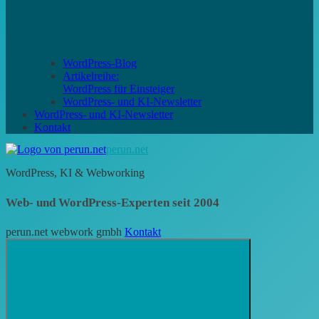
WordPress-Blog
Artikelreihe:
WordPress für Einsteiger
WordPress- und KI-Newsletter
WordPress- und KI-Newsletter
Kontakt
perun.net
WordPress, KI & Webworking
Web- und WordPress-Experten seit 2004
perun.net webwork gmbh
Kontakt