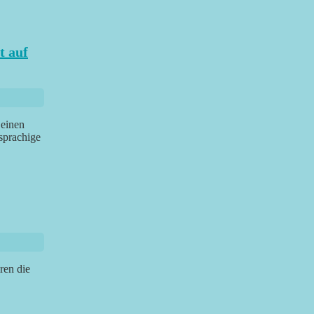
t auf
 einen
sprachige
ren die