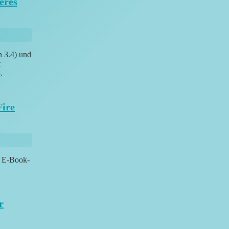
eres
n 3.4) und
t
.
Fire
e E-Book-
r