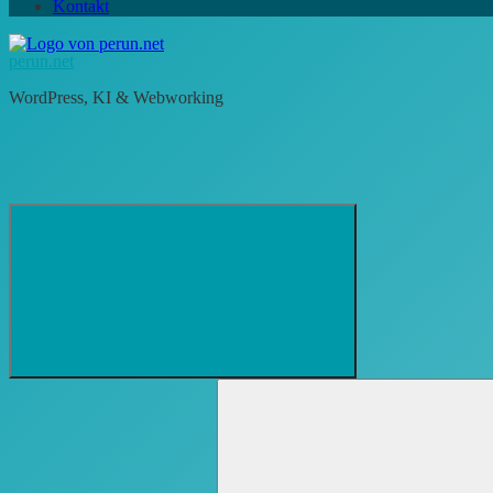
Kontakt
perun.net
WordPress, KI & Webworking
Suchformular
Suchen
öffnen
nach: