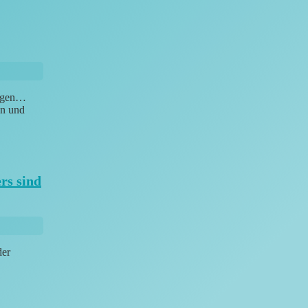
ungen…
en und
rs sind
der