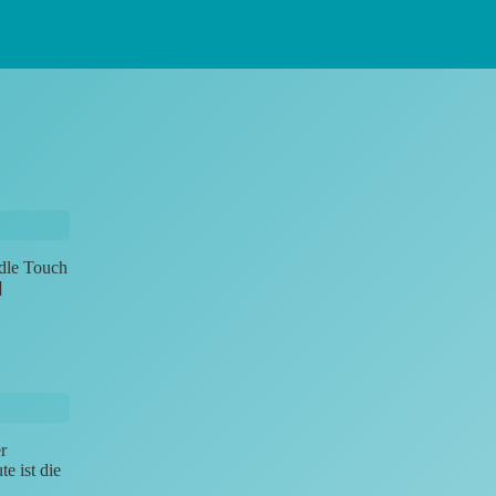
ndle Touch
]
r
e ist die