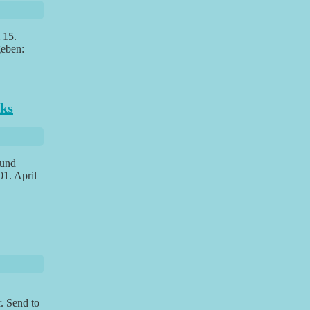
 15.
geben:
oks
 und
1. April
. Send to