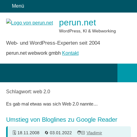
Zum
Menü
Inhalt
perun.net
springen
WordPress, KI & Webworking
Web- und WordPress-Experten seit 2004
perun.net webwork gmbh
Kontakt
Such
öffn
Schlagwort:
web 2.0
Es gab mal etwas was sich Web 2.0 nannte…
Umstieg von Bloglines zu Google Reader
18.11.2008
03.01.2022
Vladimir