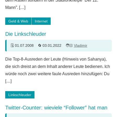
dem Rasen sondern in der Stadionkneipe “Der 12.
Mann”. […]
Geld & Web
Internet
Die Linkschleuder
01.07.2008
03.01.2022
Vladimir
2
Die Top-8-Ausreden der Leute (Hinweis von Sahanya),
Kommentare
die sich dreist an dem Inhalt anderer Leute bedienen. Ich
würde noch zwei weitere faule Ausreden hinzufügen: Du
[…]
Linkschleuder
Twitter-Counter: wieviele “Follower” hat man