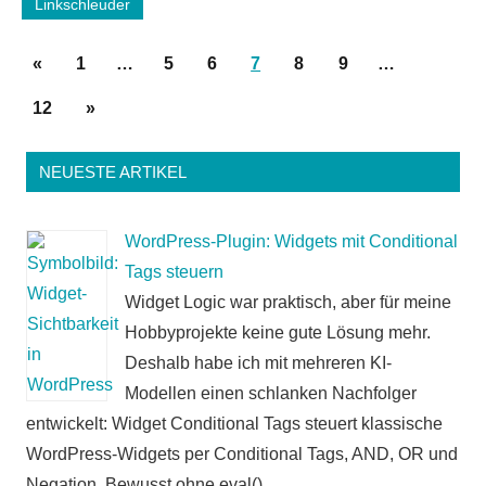
Linkschleuder
Seitennummerierung
Vorherige
«
1
…
5
6
7
8
9
…
der
Beiträge
Nächste
12
»
Beiträge
Beiträge
NEUESTE ARTIKEL
WordPress-Plugin: Widgets mit Conditional
Tags steuern
Widget Logic war praktisch, aber für meine
Hobbyprojekte keine gute Lösung mehr.
Deshalb habe ich mit mehreren KI-
Modellen einen schlanken Nachfolger
entwickelt: Widget Conditional Tags steuert klassische
WordPress-Widgets per Conditional Tags, AND, OR und
Negation. Bewusst ohne eval().