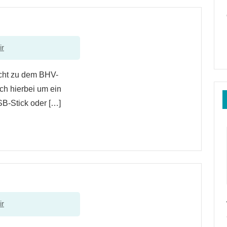
ir
icht zu dem BHV-
ch hierbei um ein
B-Stick oder […]
ir