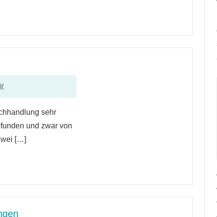
ir
uchhandlung sehr
efunden und zwar von
zwei […]
ngen