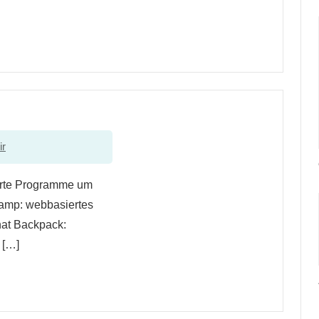
ir
ierte Programme um
amp: webbasiertes
at Backpack:
 […]