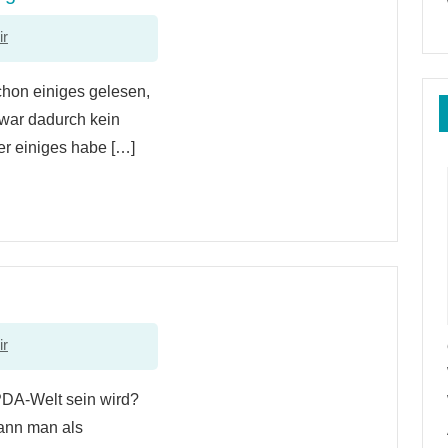
ir
on einiges gelesen,
zwar dadurch kein
 einiges habe […]
ir
PDA-Welt sein wird?
kann man als