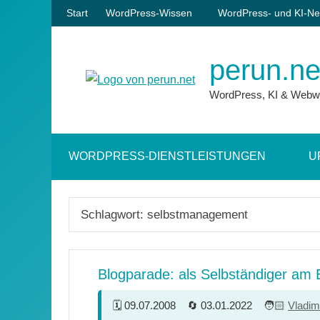
Zum
Start
WordPress-Wissen
WordPress- und KI-Ne
Inhalt
springen
perun.ne
WordPress, KI & Webw
WORDPRESS-DIENSTLEISTUNGEN
U
Schlagwort:
selbstmanagement
Blogparade: als Selbständiger am B
09.07.2008
03.01.2022
Vladim