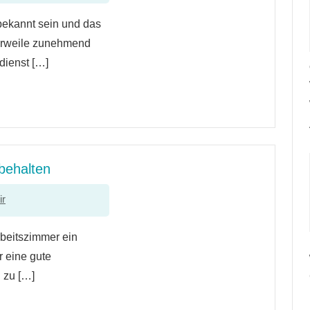
bekannt sein und das
lerweile zunehmend
dienst […]
 behalten
ir
beitszimmer ein
r eine gute
 zu […]