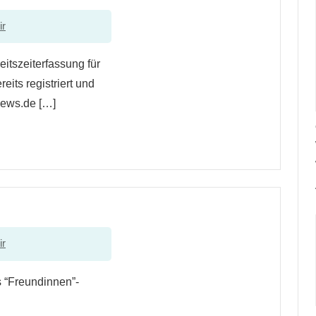
ir
eitszeiterfassung für
its registriert und
news.de […]
ir
s “Freundinnen”-