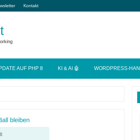
wsletter
Kontakt
t
orking
PDATE AUF PHP 8
KI & AI 🤖
WORDPRESS-HA
all bleiben
ir