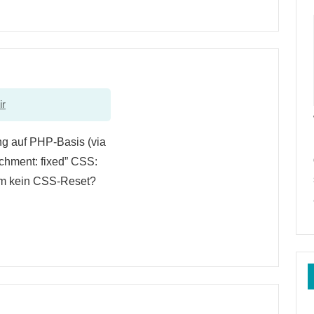
ir
g auf PHP-Basis (via
achment: fixed” CSS:
rum kein CSS-Reset?