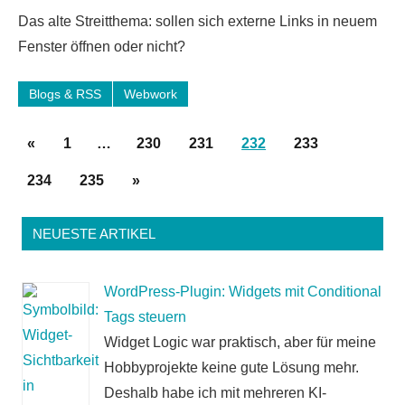
8
Das alte Streitthema: sollen sich externe Links in neuem
Kommentare
Fenster öffnen oder nicht?
Blogs & RSS
Webwork
Seitennummerierung
Vorherige
«
1
…
230
231
232
233
der
Beiträge
Nächste
234
235
»
Beiträge
Beiträge
NEUESTE ARTIKEL
WordPress-Plugin: Widgets mit Conditional
Tags steuern
Widget Logic war praktisch, aber für meine
Hobbyprojekte keine gute Lösung mehr.
Deshalb habe ich mit mehreren KI-