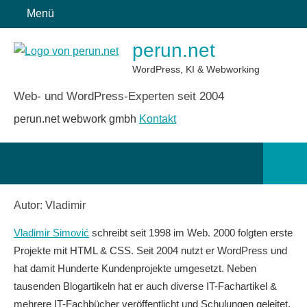
Zum
Menü
Inhalt
perun.net
springen
WordPress, KI & Webworking
Web- und WordPress-Experten seit 2004
perun.net webwork gmbh
Kontakt
Such
öffn
Autor:
Vladimir
Vladimir Simović
schreibt seit 1998 im Web. 2000 folgten erste
Projekte mit HTML & CSS. Seit 2004 nutzt er WordPress und
hat damit Hunderte Kundenprojekte umgesetzt. Neben
tausenden Blogartikeln hat er auch diverse IT-Fachartikel &
mehrere IT-Fachbücher veröffentlicht und Schulungen geleitet.